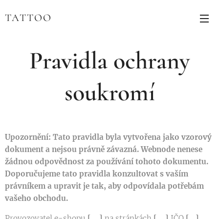
TATTOO
Pravidla ochrany
soukromí
Upozornění: Tato pravidla byla vytvořena jako vzorový
dokument a nejsou právně závazná. Webnode nenese
žádnou odpovědnost za používání tohoto dokumentu.
Doporučujeme tato pravidla konzultovat s vaším
právníkem a upravit je tak, aby odpovídala potřebám
vašeho obchodu.
Provozovatel e-shopu
[….]
na stránkách
[….]
IČO
[…]